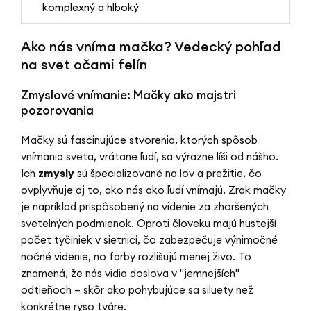
komplexný a hlboký
Ako nás vníma mačka? Vedecký pohľad
na svet očami felín
Zmyslové vnímanie: Mačky ako majstri
pozorovania
Mačky sú fascinujúce stvorenia, ktorých spôsob
vnímania sveta, vrátane ľudí, sa výrazne líši od nášho.
Ich
zmysly
sú špecializované na lov a prežitie, čo
ovplyvňuje aj to, ako nás ako ľudí vnímajú. Zrak mačky
je napríklad prispôsobený na videnie za zhoršených
svetelných podmienok. Oproti človeku majú hustejší
počet tyčiniek v sietnici, čo zabezpečuje výnimočné
nočné videnie, no farby rozlišujú menej živo. To
znamená, že nás vidia doslova v "jemnejších"
odtieňoch – skôr ako pohybujúce sa siluety než
konkrétne ryso tváre.