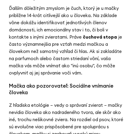
Ďalším dôležitým zmyslom je čuch, ktorý je u mačky
približne 14-krát citlivejší ako u človeka. Na základe
vône dokážu identifikovať jednotlivých členov
domácnosti, ich emocionálny stav i to, či boli v
kontakte s inými zvieratami. Práve
čuchová stopa
je
často významnejšia pre vzťah medzi mačkou a
človekom než samotný vzhľad či hlas. Ak si zakladáte
na parfumoch alebo častom striedaní vôní, vaša
mačka vás môže vnímať ako "inú osobu", čo môže
ovplyvniť aj jej správanie voči vám.
Mačka ako pozorovateľ: Sociálne vnímanie
človeka
Z hľadiska etológie – vedy o správaní zvierat – mačky
nevidia človeka ako nadradeného tvora, ale skôr ako
iné, trochu nešikovné zviera. Na rozdiel od psov, ktoré
sú evolučne viac prispôsobené pre spoluprácu s
človekom, mačky si zachovali vysokú mieru