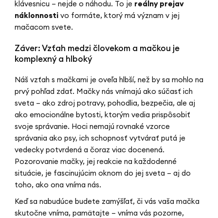
klávesnicu – nejde o náhodu. To je
reálny prejav
náklonnosti
vo formáte, ktorý má význam v jej
mačacom svete.
Záver: Vzťah medzi človekom a mačkou je
komplexný a hlboký
Náš vzťah s mačkami je oveľa hlbší, než by sa mohlo na
prvý pohľad zdať. Mačky nás vnímajú ako súčasť ich
sveta – ako zdroj potravy, pohodlia, bezpečia, ale aj
ako emocionálne bytosti, ktorým vedia prispôsobiť
svoje správanie. Hoci nemajú rovnaké vzorce
správania ako psy, ich schopnosť vytvárať putá je
vedecky potvrdená a čoraz viac docenená.
Pozorovanie mačky, jej reakcie na každodenné
situácie, je fascinujúcim oknom do jej sveta – aj do
toho, ako ona vníma nás.
Keď sa nabudúce budete zamýšľať, či vás vaša mačka
skutočne vníma, pamätajte – vníma vás pozorne,