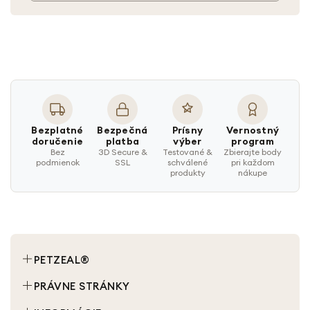
Bezplatné
Bezpečná
Prísny
Vernostný
doručenie
platba
výber
program
Bez
3D Secure &
Testované &
Zbierajte body
podmienok
SSL
schválené
pri každom
produkty
nákupe
PETZEAL®
Chat
PRÁVNE STRÁNKY
pes
Podmienky