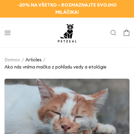
Ignorovať
-20% NA VŠETKO – ROZMAZNAJTE SVOJHO
a prejsť
na obsah
MILÁČIKA!
Košík
Domov
Articles
Ako nás vníma mačka z pohľadu vedy a etológie