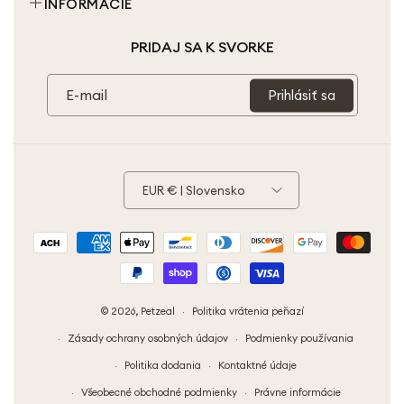
INFORMÁCIE
Personalizované
Podmienky služby
O nás
PRIDAJ SA K SVORKE
Zásady ochrany osobných údajov
Kontaktujte nás
Politika vrátenia tovaru
Partnerstvo
E-mail
Prihlásiť sa
Právne Informácie
Môj Účet
EUR € | Slovensko
Spôsoby
platby
© 2026,
Petzeal
Politika vrátenia peňazí
Zásady ochrany osobných údajov
Podmienky používania
Politika dodania
Kontaktné údaje
Všeobecné obchodné podmienky
Právne informácie