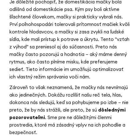
Je dôležité pochopiť, že domestikácia mačky bola
odlišná od domestikácie psa. Kým psy boli aktívne
šľachtené človekom, mačky si prakticky vybrali nás.
Prví poľnohospodári tolerovali prítomnosť mačiek kvôli
kontrole hlodavcov, a mačky si zasa zvykli na ľudské
sídla, kde mali prístup k potrave a úkrytu. Tento "vzťah
z výhod" sa preniesol aj do súčasnosti. Preto nás
mačky často pozorujú a hodnotia – aký máme denný
rytmus, ako často plníme misku, kde preferujeme
sedieť. Tieto informácie im umožňujú optimalizovať
ich vlastný režim správania voči nám.
Zároveň to však neznamená, že mačky nás nevnímajú
ako jedinečných. Dokážu rozlíšiť našu reč tela, hlas,
dokonca nás sledujú, keď sa pohybujeme po izbe – nie
preto, že by nás strážili, ale preto, že sú
dôslednými
pozorovateľmi
. Sme pre ne dôležitými členmi
prostredia, ktoré má zásadný vplyv na ich pohodlie a
bezpečnosť.