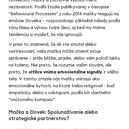
nezávislosti. Podľa štúdie publikovanej v časopise
"Behavioural Processes" z roku 2014 mačky reagujú na
emócie človeka – rozpoznávajú základné nálady podľa
tónu hlasu a výrazu tváre (áno, aj keď my máme
tendenciu si myslieť, že nás ignorujú).
V praxi to znamená, že ak ste smutní alebo
vystresovaní, vaša mačka môže zmeniť svoje
správanie – príde bližšie, pradie, alebo vám položí labku
na koleno. Nie preto, že rozumie vašim slovám, ale
preto, že
citlivo vníma emocionálne signály
z vášho
tela. V tomto zmysle nás mačky vnímajú ako
emocionálne bytosti, na ktoré treba reágovať - buď
empaticky, alebo s odstupom, podľa ich vlastného
"vnútorného kompasu".
Mačka a človek: Spolunažívanie alebo
strategické partnerstvo?