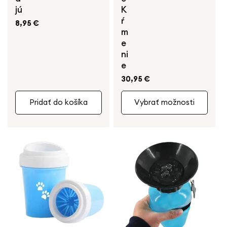
jú
K
ŕ
Bežná
8,95 €
m
cena
e
ni
e
Bežná
30,95 €
cena
Pridať do košíka
Vybrať možnosti