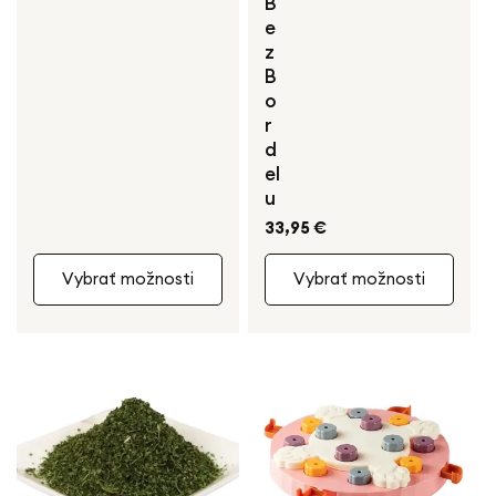
B
e
z
B
o
r
d
el
u
Bežná
33,95 €
cena
Vybrať možnosti
Vybrať možnosti