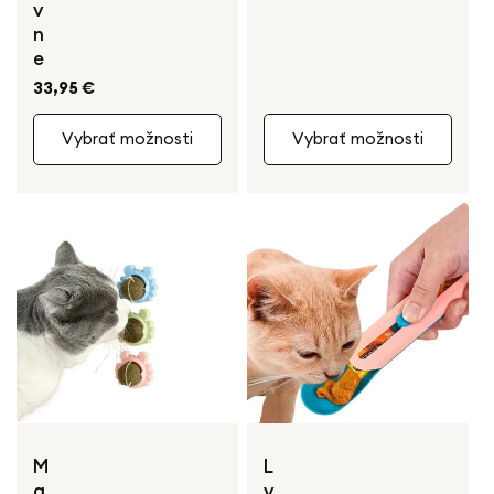
v
cena
n
e
Bežná
33,95 €
cena
Vybrať možnosti
Vybrať možnosti
M
L
a
y