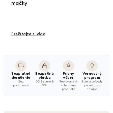
mačky
Prečítajte si viac
Bezplatné
Bezpečná
Prísny
Vernostný
doručenie
platba
výber
program
Bez
3D Secure &
Testované &
Zbierajte body
podmienok
SSL
schválené
pri každom
produkty
nákupe