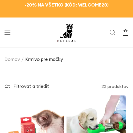
Ignorovať
-20% NA VŠETKO (KÓD: WELCOME20)
a prejsť
na obsah
Košík
Domov
Krmivo pre mačky
Filtrovať a triediť
23 produktov