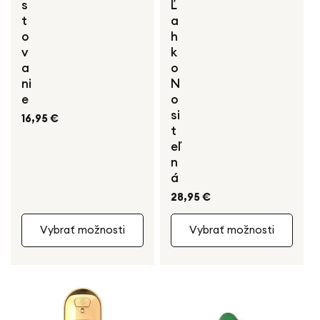
s
Ľ
t
a
o
h
v
k
a
o
ni
N
e
o
si
Bežná
16,95 €
t
cena
eľ
n
á
Bežná
28,95 €
cena
Vybrať možnosti
Vybrať možnosti