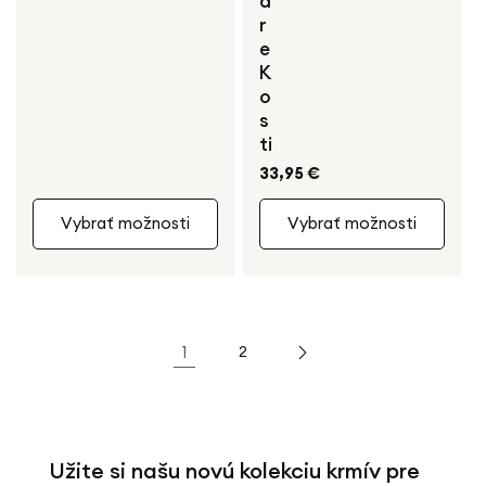
a
r
e
K
o
s
ti
Bežná
33,95 €
cena
Vybrať možnosti
Vybrať možnosti
1
2
Užite si našu novú kolekciu
krmív pre